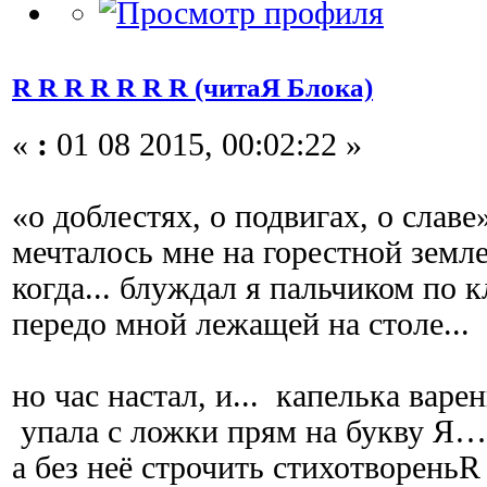
R R R R R R R (читаЯ Блока)
«
:
01 08 2015, 00:02:22 »
«о доблестях, о подвигах, о славе
мечталось мне на горестной земле
когда... блуждал я пальчиком по к
передо мной лежащей на столе...
но час настал, и... капелька варе
упала с ложки прям на букву Я…
а без неё строчить стихотвореньR