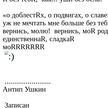
«о доблестRх, о подвигах, о славе
уж не мечтать мне больше без теб
вернись, молю! вернись, моR ро
единственнаR, сладкаR
моRRRRRRR
........................
Антип Ушкин
Записан