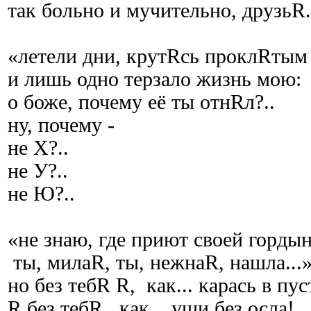
так больно и мучительно, друзьR.
«летели дни, крутRсь проклRтым
и лишь одно терзало жизнь мою:
о боже, почему её ты отнRл?..
ну, почему -
не Х?..
не У?..
не Ю?..
«не знаю, где приют своей горды
ты, милаR, ты, нежнаR, нашла...
но без тебR R, как... карась в пу
R без тебR, как... уши без осла!