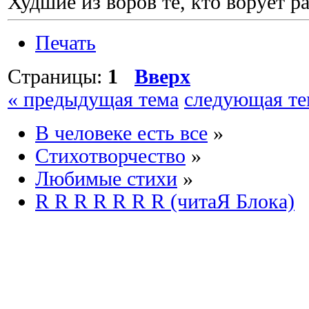
Худшие из воров те, кто ворует р
Печать
Страницы:
1
Вверх
« предыдущая тема
следующая те
В человеке есть все
»
Стихотворчество
»
Любимые стихи
»
R R R R R R R (читаЯ Блока)