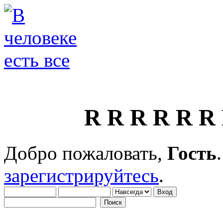
R R R R R R
Добро пожаловать,
Гость
зарегистрируйтесь
.