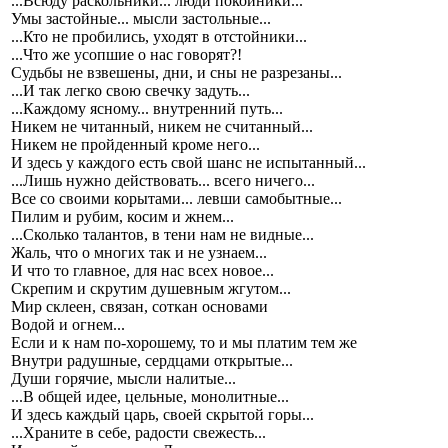
...Всюду раскольники... люди покойники...
Умы застойные... мысли застольные...
...Кто не пробились, уходят в отстойники...
...Что же усопшие о нас говорят?!
Судьбы не взвешены, дни, и сны не разрезаны...
...И так легко свою свечку задуть...
...Каждому ясному... внутренний путь...
Никем не читанный, никем не считанный...
Никем не пройденный кроме него...
И здесь у каждого есть свой шанс не испытанный...
...Лишь нужно действовать... всего ничего...
Все со своими корытами... левши самобытные...
Пилим и рубим, косим и жнем...
...Сколько талантов, в тени нам не видные...
Жаль, что о многих так и не узнаем...
И что то главное, для нас всех новое...
Скрепим и скрутим душевным жгутом...
Мир склеен, связан, соткан основами
Водой и огнем...
Если и к нам по-хорошему, то и мы платим тем же
Внутри радушные, сердцами открытые...
Души горячие, мысли налитые...
...В общей идее, цельные, монолитные...
И здесь каждый царь, своей скрытой горы...
...Храните в себе, радости свежесть...