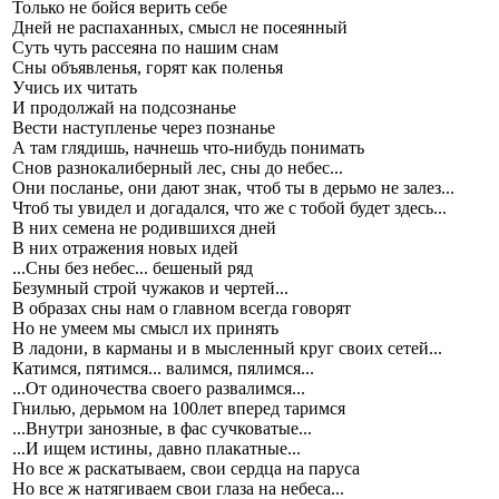
Только не бойся верить себе
Дней не распаханных, смысл не посеянный
Суть чуть рассеяна по нашим снам
Сны объявленья, горят как поленья
Учись их читать
И продолжай на подсознанье
Вести наступленье через познанье
А там глядишь, начнешь что-нибудь понимать
Снов разнокалиберный лес, сны до небес...
Они посланье, они дают знак, чтоб ты в дерьмо не залез...
Чтоб ты увидел и догадался, что же с тобой будет здесь...
В них семена не родившихся дней
В них отражения новых идей
...Сны без небес... бешеный ряд
Безумный строй чужаков и чертей...
В образах сны нам о главном всегда говорят
Но не умеем мы смысл их принять
В ладони, в карманы и в мысленный круг своих сетей...
Катимся, пятимся... валимся, пялимся...
...От одиночества своего развалимся...
Гнилью, дерьмом на 100лет вперед таримся
...Внутри занозные, в фас сучковатые...
...И ищем истины, давно плакатные...
Но все ж раскатываем, свои сердца на паруса
Но все ж натягиваем свои глаза на небеса...