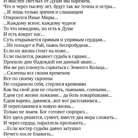
И мыслей светлых от Души мы нарежем,
Что и через тысячу лет, будут так же точны и остры...
...И лишь только зрячим и слышащим
Откроются Иные Миры...
...Каждому ясное, каждому чудное
То что невидимо, но есть в Душе
И есть вокруг нас...
Суть открывается прямым и упрямым сердцам...
...Не попадет в Рай, пьянь беспробудная...
Если их жизнь стоит на ноже...
Если пылится, ржавеет судьба в гараже...
Пропили дни Надеждой им данный аванс...
Им же раз плюнуть сорваться с Земного Кольца...
...Склеены все своим временем
Все по своему скроены
Не сохранили себя, стерлися кремнями
Как бы свой дом не спалить, пьяными, сонными...
Едим суп жизни ложками... да боль поварёшками...
Едим варево, давимся...вот вот расплавимся...
И переплавимся в новую жизнь...
Только не знаем. Бог готовит сюрприз...
Кто здесь решится, сумеет, вместе два мира сложить...
И через сердца, параллель проложить...
...Если костер судьбы давно затушил
Нечего после блажить...