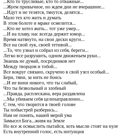
...Кто то трусливые, кто то отважные...
...Жуем привычное, но ждем дни не вчерашние...
...Идут и не телятся, тянутся, делятся...
Мало тех кто жить и думать
В этом болоте и мраке осмелится...
...Кто не хотел жить... тот уже умер...
...И на плаву, нас всегда держит юмор...
Время натянуто, на свои диски круги...
Все на свой лук, своей тетивой...
...То, что узнал и собрал из себя, береги...
Легко все разрушить, одним движеньем руки...
Знаешь не думай, посредников нет
Между творцом и тобой...
Все вокруг связано, скручено в свой узел особый...
Бери, тяни, за нить не боись
...И не вини никого, что ты слабый,
Что ты безвольный и злобный
...Правда, расплескана, вера раздавлена
...Мы убиваем себя целенаправленно...
С тем, что творится в твоей голове
Ты побыстрей разберись...
Нам не понять, нашей мерой ума
Замысел Бога...живя на Земле
Но все ж осмыслить пытайся, хоть мысли стоят на нуле
Есть внутренний голос, есть интуиция