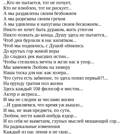
...Кто не пытается, тот не почует,
Кто не влюблен, тот не рискует...
А мы раздавлены своим безбожием
А мы разрезаны своим грехом
А мы удивлены и напуганы своим бескожием...
Никто не хочет быть дураком, жить утюгом
Никто познать до конца, Душу здесь не пытается...
Чтоб дни бурлили в нас кипятком...
Чтоб мы поднялись, с Душой обнялись
До крутых гор живой веры
До сладких рек высших истин...
Чтобы стелились мечты и жгли нас в упор...
Мы заменяем Любовь на химеру
Наша тоска для нас как холера...
Что суета есть забвение, то здесь понял первый?!...
На ерунду тратим пол жизни
Здесь каждый 10й философ и мистик...
Актер и актриса...
И мы не следим за числами жизни
...И удивляемся, что время уж вышло...
И мы, не зная предмета, по сути,
Любим, нести какой-нибудь вздор...
И из себя не выметаем, глупых мыслей мешающий сор...
На радикальные изменения
Каждый из нас ленив и не скор...