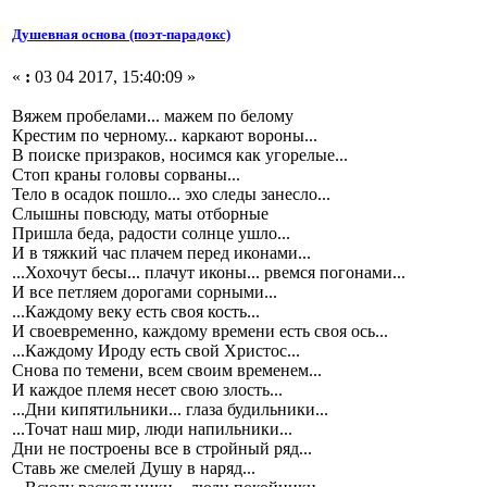
Душевная основа (поэт-парадокс)
«
:
03 04 2017, 15:40:09 »
Вяжем пробелами... мажем по белому
Крестим по черному... каркают вороны...
В поиске призраков, носимся как угорелые...
Стоп краны головы сорваны...
Тело в осадок пошло... эхо следы занесло...
Слышны повсюду, маты отборные
Пришла беда, радости солнце ушло...
И в тяжкий час плачем перед иконами...
...Хохочут бесы... плачут иконы... рвемся погонами...
И все петляем дорогами сорными...
...Каждому веку есть своя кость...
И своевременно, каждому времени есть своя ось...
...Каждому Ироду есть свой Христос...
Снова по темени, всем своим временем...
И каждое племя несет свою злость...
...Дни кипятильники... глаза будильники...
...Точат наш мир, люди напильники...
Дни не построены все в стройный ряд...
Ставь же смелей Душу в наряд...