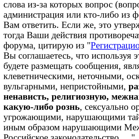
слова из-за которых вопрос (вопро
администрация или кто-либо из 
Вам ответить. Если же, это утвер
тогда Ваши действия противореча
форума, цитирую из "
Регистраци
Вы соглашаетесь, что используя 
будете размещать сообщения, яв
клеветническими, неточными, ос
вульгарными, непристойными,
р
ненависть, религиозную, межн
какую-либо рознь
, сексуально 
угрожающими, нарушающими тай
иным образом нарушающими Меж
Российское законодательство. ...".