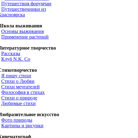
•
Путешествия форумчан
•
Путешественники из
Красноярска
Школа выживания
•
Основы выживания
•
Применение растений
Литературное творчество
•
Рассказы
•
Клуб N.K. Co
Стихотворчество
•
Я пишу стихи
•
Стихи о Любви
•
Стихи мечтателей
•
Философия в стихах
•
Стихи о природе
•
Любимые стихи
Изобразительное искусство
•
Фото природы
•
Картины и рисунки
Кинематограф