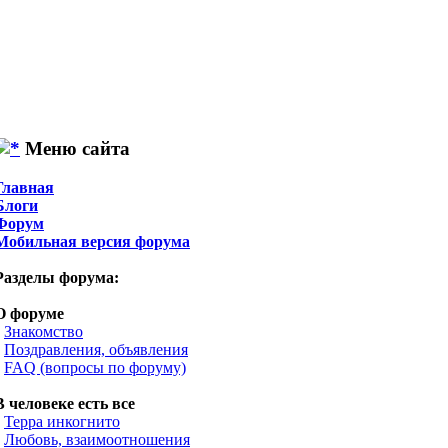
Меню сайта
Главная
Блоги
Форум
Мобильная версия форума
Разделы форума:
О форуме
•
Знакомство
•
Поздравления, объявления
•
FAQ (вопросы по форуму)
В человеке есть все
•
Терра инкогнито
•
Любовь, взаимоотношения