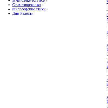
В человеке есть все
»
Стихотворчество
»
Философские стихи
»
Дни Радости