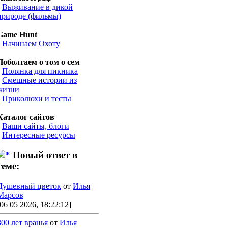
•
Выживание в дикой
природе (фильмы)
Game Hunt
•
Начинаем Охоту
Поболтаем о том о сем
•
Полянка для пикника
•
Смешные истории из
жизни
•
Приколюхи и тесты
Каталог сайтов
•
Ваши сайты, блоги
•
Интересные ресурсы
Новый ответ в
теме:
Душевный цветок
от
Илья
Марсов
[06 05 2026, 18:22:12]
300 лет вранья
от
Илья