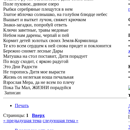
Поле пуховое, дивное озеро
Рыбки серебряные плещутся в нем
Златое яблочко солнышко, на голубом блюдце небес
Вышьет и выткет лучом, свяжет крючком
Знаки-загадки, попробуй ответь
Ключи заветные, травы медовые
Небом нам дарены, черпай и пей
Кормит детей золотых своих Земля-Кормилица
Те кто всем сердцем к ней снова придет и поклонится
Бережно снимет лесные Дары
Матушка на стол поставит, Дитя порадует
По воду сходит, с яркою радугой
Это Дни Радости
Не торопись Дитя мое вырасти
Жизнь ох нелегкая ноша печальная
Взрослая Мера, да не всем по плечу
Пока Ты Мал, ЖИЗНИ порадуйся
Записан
Печать
Страницы:
1
Вверх
« предыдущая тема
следующая тема »