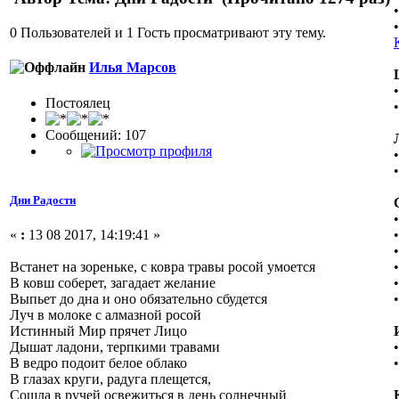
0 Пользователей и 1 Гость просматривают эту тему.
Илья Марсов
Постоялец
Сообщений: 107
Дни Радости
«
:
13 08 2017, 14:19:41 »
Встанет на зореньке, с ковра травы росой умоется
В ковш соберет, загадает желание
Выпьет до дна и оно обязательно сбудется
Луч в молоке с алмазной росой
Истинный Мир прячет Лицо
Дышат ладони, терпкими травами
В ведро подоит белое облако
В глазах круги, радуга плещется,
Сошла в ручей освежиться в день солнечный