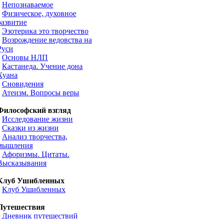
•
Непознаваемое
•
Физическое, духовное
развитие
•
Эзотерика это творчество
•
Возрождение ведовства на
Руси
•
Основы НЛП
•
Кастанеда. Учение дона
Хуана
•
Сновидения
•
Атеизм. Вопросы веры
Философский взгляд
•
Исследование жизни
•
Сказки из жизни
•
Анализ творчества,
мышления
•
Афоризмы. Цитаты.
Высказывания
Клуб Ушибленных
•
Клуб Ушибленных
Путешествия
•
Дневник путешествий