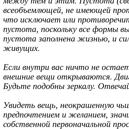
между тем и этим. Пустота (сво
всеобъемлющей, не имеющей прот
что исключает или противоречи
пустота, поскольку все формы вых
пустота заполнена жизнью, и сил
живущих.
Если внутри вас ничто не остае
внешние вещи открываются. Двиг
Будьте подобны зеркалу. Отвечай
Увидеть вещь, неокрашенную чь
предпочтением и желанием, значи
собственной первоначальной про