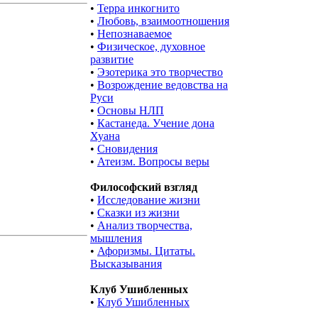
•
Терра инкогнито
•
Любовь, взаимоотношения
•
Непознаваемое
•
Физическое, духовное
развитие
•
Эзотерика это творчество
•
Возрождение ведовства на
Руси
•
Основы НЛП
•
Кастанеда. Учение дона
Хуана
•
Сновидения
•
Атеизм. Вопросы веры
Философский взгляд
•
Исследование жизни
•
Сказки из жизни
•
Анализ творчества,
мышления
•
Афоризмы. Цитаты.
Высказывания
Клуб Ушибленных
•
Клуб Ушибленных