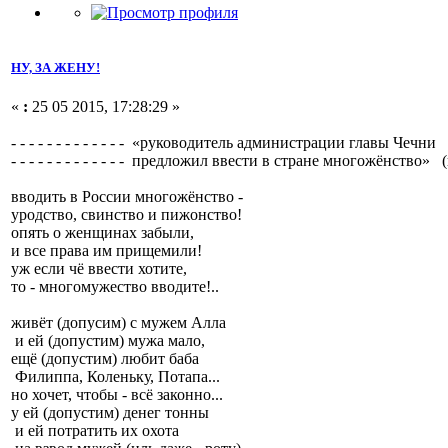
НУ, ЗА ЖЕНУ!
«
:
25 05 2015, 17:28:29 »
- - - - - - - - - - - - - «руководитель администрации главы Чечни
- - - - - - - - - - - - - предложил ввести в стране многожёнство» 
вводить в России многожёнство -
уродство, свинство и пижонство!
опять о женщинах забыли,
и все права им прищемили!
уж если чё ввести хотите,
то - многомужество вводите!..
живёт (допусим) с мужем Алла
и ей (допустим) мужа мало,
ещё (допустим) любит баба
Филиппа, Коленьку, Потапа...
но хочет, чтобы - всё законно...
у ей (допустим) денег тонны
и ей потратить их охота