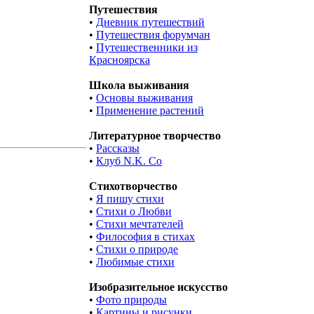
Путешествия
•
Дневник путешествий
•
Путешествия форумчан
•
Путешественники из
Красноярска
Школа выживания
•
Основы выживания
•
Применение растений
Литературное творчество
•
Рассказы
•
Клуб N.K. Co
Стихотворчество
•
Я пишу стихи
•
Стихи о Любви
•
Стихи мечтателей
•
Философия в стихах
•
Стихи о природе
•
Любимые стихи
Изобразительное искусство
•
Фото природы
•
Картины и рисунки