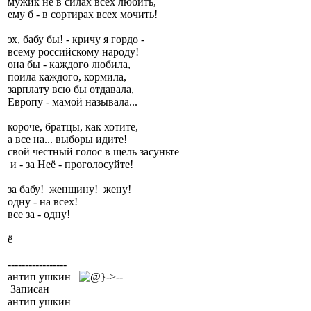
мужик не в силах всех любить,
ему б - в сортирах всех мочить!
эх, бабу бы! - кричу я гордо -
всему российскому народу!
она бы - каждого любила,
поила каждого, кормила,
зарплату всю бы отдавала,
Европу - мамой называла...
короче, братцы, как хотите,
а все на... выборы идите!
свой честный голос в щель засуньте
и - за Неё - проголосуйте!
за бабу! женщину! жену!
одну - на всех!
все за - одну!
ё
-----------------
антип ушкин
Записан
антип ушкин