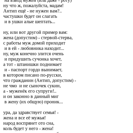
на взвод мужей (иль даже - роту)
ну что ж, пожалуйста, мадам!
Антип ещё - не нужен вам?..
частушки будет он слагать
и в ушки алые шептать...
ну, или вот другой пример вам:
жена (допустим) - стервой-стерва,
с работы муж домой приходит
и в ей - любовника находит...
ну, муж конечно злится очень
и придушить сучонка хочет,
а тот - штанишки поднимает
и - паспорт гордо вынимает,
в котором писано по-русски,
что гражданин (Антип, допустим) -
не чмо и не сыночек сукин,
а - муженёк его супруги!..
и он законно в данный миг
в жену (их общую) проник...
ура, да здравствует семья! -
жена и все её мужья!
народ воспрянет ото сна,
коль будет у него - жена!