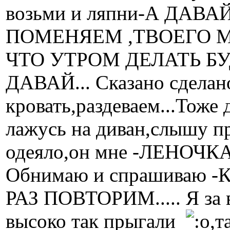
возьми и ляпни-А ДА
ПОМЕНЯЕМ ,ТВОЕГО М
ЧТО УТРОМ ДЕЛАТЬ БУДУ
ДАВАЙ... Сказано сделан
кровать,раздеваем...Тоже
лажусь на диван,слышу п
одеяло,он мне -ЛЕНОЧК
Обнимаю и спрашиваю
РАЗ ПОВТОРИМ..... Я за 
высоко так прыгали
,т