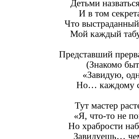
Детьми назваться
И в том секрета
Что выстраданный 
Мой каждый таб
Представший прерва
(Знакомо быт
«Завидую, одн
Но… каждому с
Тут мастер раст
«Я, что-то не п
Но храбрости наб
Завидуешь… че