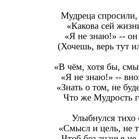
Мудреца спросили, 
«Какова сей жизн
«Я не знаю!» -- он
(Хочешь, верь тут и
«В чём, хотя бы, см
«Я не знаю!» -- вно
«Знать о том, не буд
Что же Мудрость г
Улыбнулся тихо 
«Смысл и цель, не 
Чтоб без знанья не