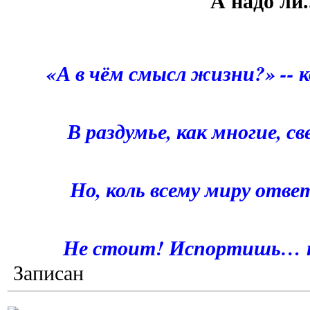
А надо ли.
«А в чём смысл жизни?» -- к
В раздумье, как многие, с
Но, коль всему миру отве
Не стоит! Испортишь… к
Записан