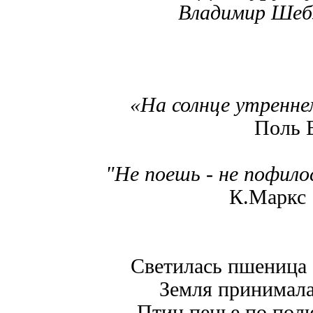
Владимир Шеб
«На солнце утреннем п
Поль Ве
"Не поешь - не пофил
К.Маркс
Светилась пшеница 
Земля принимала
Птиц пенье по полю