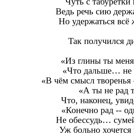
Чуть с табуретки 
Ведь речь сию держ
Но удержаться всё
Так получился 
«Из глины ты меня
«Что дальше… не
«В чём смысл творенья –
«А ты не рад 
Что, наконец, увид
«Конечно рад -- од
Не обессудь… сумей 
Уж больно хочется 