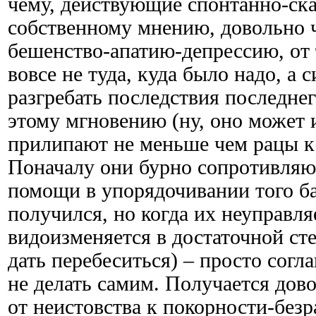
чему, действующие спонтанно-ск
собственному мнению, довольно ч
бешенство-апатию-депрессию, от 
вовсе не туда, куда было надо, а
разгребать последствия последнег
этому мгновению (ну, оно может и
прилипают не меньше чем рацы к
Поначалу они бурно сопротивляю
помощи в упорядочивании того б
получился, но когда их неуправля
видоизменяется в достаточной ст
дать перебеситься) – просто согл
не делать самим. Получается дов
от неистовства к покорности-безр