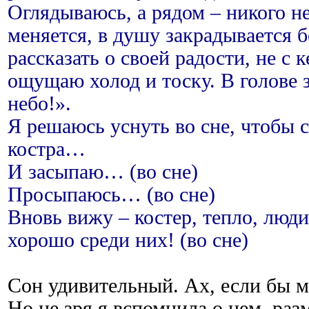
Оглядываюсь, а рядом – никого н
меняется, в душу закрадывается б
рассказать о своей радости, не с 
ощущаю холод и тоску. В голове 
небо!».
Я решаюсь уснуть во сне, чтобы с
костра…
И засыпаю… (во сне)
Просыпаюсь… (во сне)
Вновь вижу – костер, тепло, люд
хорошо среди них! (во сне)
Сон удивительный. Ах, если бы м
Но не зря я вспомнила о нем, ра